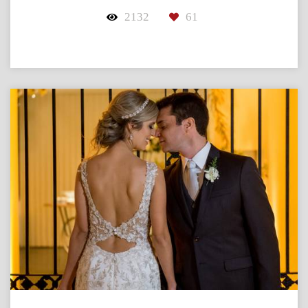
2132
61