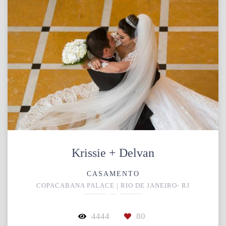
Krissie + Delvan
CASAMENTO
COPACABANA PALACE | RIO DE JANEIRO- RJ
4444
80